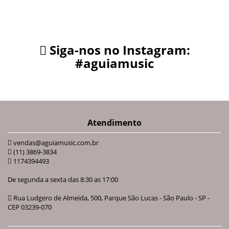
Siga-nos no Instagram:
#aguiamusic
Atendimento
vendas@aguiamusic.com.br
(11) 3869-3834
1174394493
De segunda a sexta das 8:30 as 17:00
Rua Ludgero de Almeida, 500, Parque São Lucas - São Paulo - SP -
CEP 03239-070